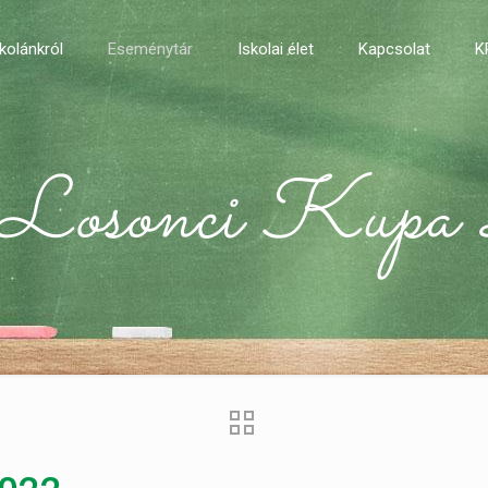
kolánkról
Eseménytár
Iskolai élet
Kapcsolat
K
i Losonci Ku