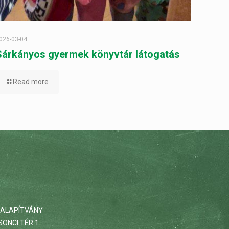
026-03-04
Sárkányos gyermek könyvtár látogatás
Read more
 ALAPÍTVÁNY
ONCI TÉR 1.