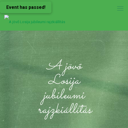
Event has passed!
A jövő
Losija
jubileumi
rajzkiállítás