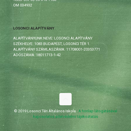
OM 034932
LOSONCI ALAPÍTVÁNY
ALAPÍTVÁNYUNK NEVE: LOSONCI ALAPÍTVÁNY
SZÉKHELYE: 1083 BUDAPEST, LOSONCI TÉR 1.
ALAPÍTVÁNY SZÁMLASZÁMA: 11708001-20353771
ADÓSZÁMA: 18011713-1-42
© 2019 Losonci Téri Általános Iskola
: A honlap látogatásával
kapcsolatos adatvédelmi tájékoztatás