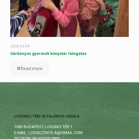
2026-03-04
Sárkányos gyermek könyvtár látogatás
Read more
LOSONCI TÉRI ÁLTALÁNOS ISKOLA
1083 BUDAPEST, LOSONCI TÉR 1.
E-MAIL: LOSIALTISKOLA@GMAIL.COM
TELEFON: 06-30-310-7963