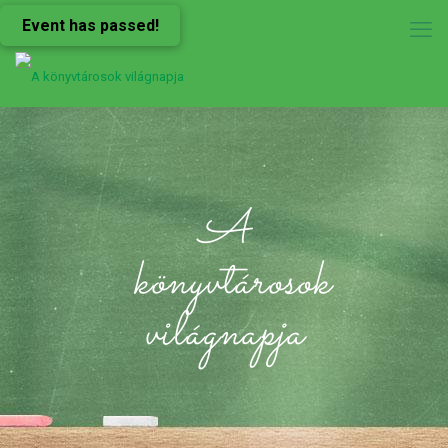
Event has passed!
A
könyvtárosok
világnapja