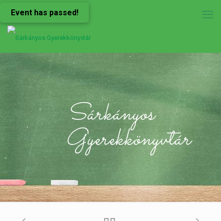
Event has passed!
Sárkányos
Gyerekkönyvtár