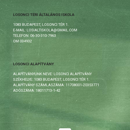
LOSONCI TÉRI ÁLTALÁNOS ISKOLA
1083 BUDAPEST, LOSONCI TÉR 1.
E-MAIL: LOSIALTISKOLA@GMAIL.COM
TELEFON: 06-30-310-7963
OM 034932
LOSONCI ALAPÍTVÁNY
ALAPÍTVÁNYUNK NEVE: LOSONCI ALAPÍTVÁNY
SZÉKHELYE: 1083 BUDAPEST, LOSONCI TÉR 1.
ALAPÍTVÁNY SZÁMLASZÁMA: 11708001-20353771
ADÓSZÁMA: 18011713-1-42