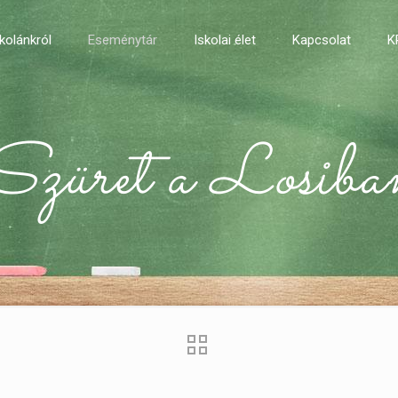
kolánkról
Eseménytár
Iskolai élet
Kapcsolat
K
Szüret a Losiba