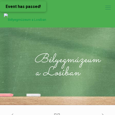
Event has passed!
Bélyegmúzeum
a Losiban