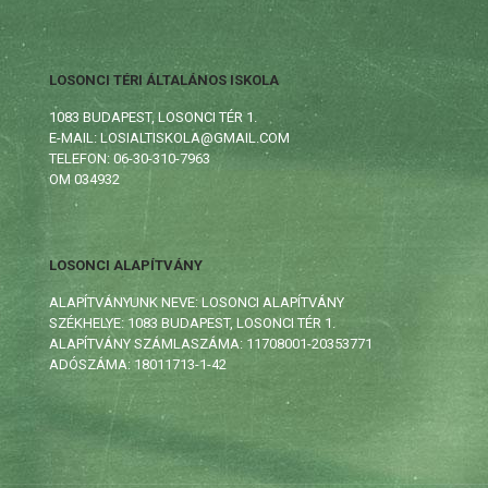
LOSONCI TÉRI ÁLTALÁNOS ISKOLA
1083 BUDAPEST, LOSONCI TÉR 1.
E-MAIL: LOSIALTISKOLA@GMAIL.COM
TELEFON: 06-30-310-7963
OM 034932
LOSONCI ALAPÍTVÁNY
ALAPÍTVÁNYUNK NEVE: LOSONCI ALAPÍTVÁNY
SZÉKHELYE: 1083 BUDAPEST, LOSONCI TÉR 1.
ALAPÍTVÁNY SZÁMLASZÁMA: 11708001-20353771
ADÓSZÁMA: 18011713-1-42