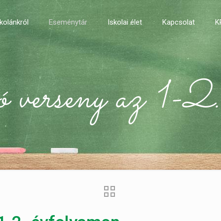
kolánkról
Eseménytár
Iskolai élet
Kapcsolat
K
verseny az 1-2.