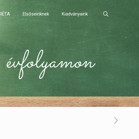
RÉTA
Elsőseinknek
Kiadványaink
 évfolyamon