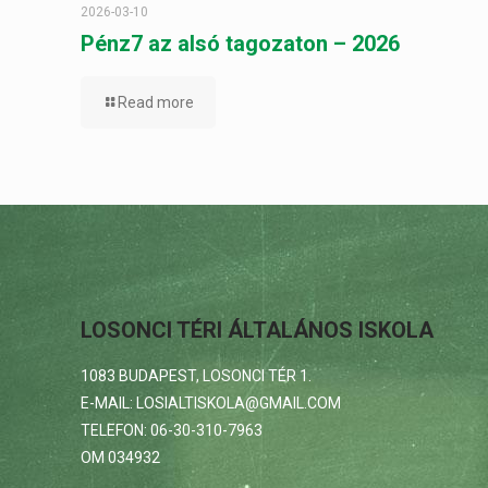
2026-03-10
Pénz7 az alsó tagozaton – 2026
Read more
LOSONCI TÉRI ÁLTALÁNOS ISKOLA
1083 BUDAPEST, LOSONCI TÉR 1.
E-MAIL: LOSIALTISKOLA@GMAIL.COM
TELEFON: 06-30-310-7963
OM 034932