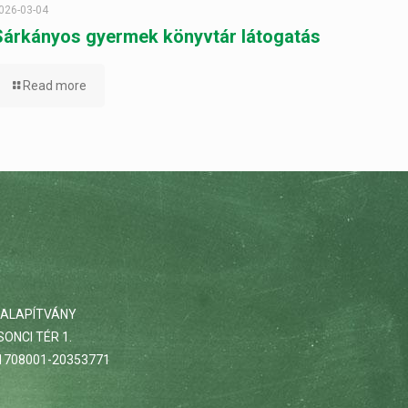
026-03-04
Sárkányos gyermek könyvtár látogatás
Read more
 ALAPÍTVÁNY
ONCI TÉR 1.
708001-20353771