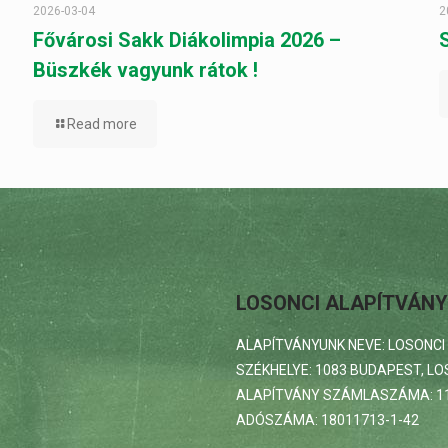
2026-03-04
2
Fővárosi Sakk Diákolimpia 2026 –
Büszkék vagyunk rátok !
Read more
LOSONCI ALAPÍTVÁNY
ALAPÍTVÁNYUNK NEVE: LOSONCI
SZÉKHELYE: 1083 BUDAPEST, LOS
ALAPÍTVÁNY SZÁMLASZÁMA: 11
ADÓSZÁMA: 18011713-1-42