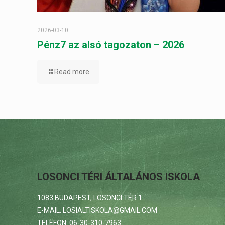
2026-03-10
Pénz7 az alsó tagozaton – 2026
Read more
LOSONCI TÉRI ÁLTALÁNOS ISKOLA
1083 BUDAPEST, LOSONCI TÉR 1.
E-MAIL: LOSIALTISKOLA@GMAIL.COM
TELEFON: 06-30-310-7963