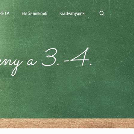
RÉTA
Elsőseinknek
Kiadványaink
eny a 3.-4.