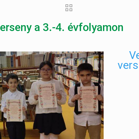
erseny a 3.-4. évfolyamon
V
vers