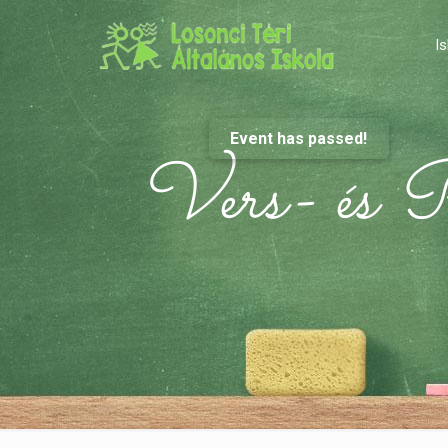
Is
Event has passed!
Vers- és P