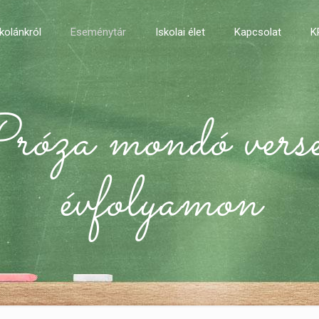
kolánkról
Eseménytár
Iskolai élet
Kapcsolat
K
róza mondó vers
évfolyamon