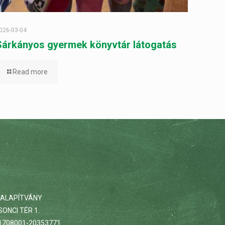
026-03-04
Sárkányos gyermek könyvtár látogatás
Read more
 ALAPÍTVÁNY
ONCI TÉR 1.
708001-20353771