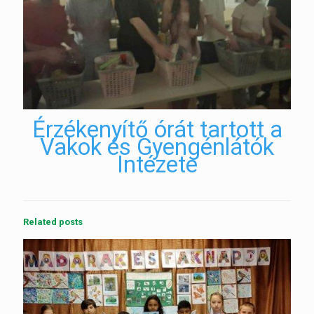
Érzékenyítő órát tartott a
Vakok és Gyengénlátók
Intézete
Related posts