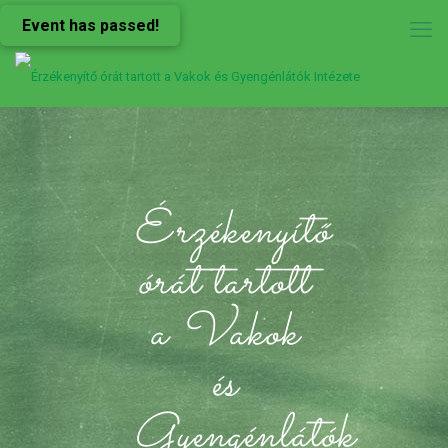
Event has passed!
Érzékenyítő
órát tartott
a Vakok
és
Gyengénlátók