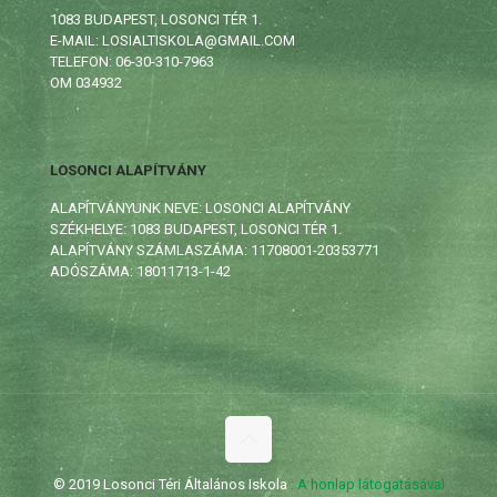
1083 BUDAPEST, LOSONCI TÉR 1.
E-MAIL: LOSIALTISKOLA@GMAIL.COM
TELEFON: 06-30-310-7963
OM 034932
LOSONCI ALAPÍTVÁNY
ALAPÍTVÁNYUNK NEVE: LOSONCI ALAPÍTVÁNY
SZÉKHELYE: 1083 BUDAPEST, LOSONCI TÉR 1.
ALAPÍTVÁNY SZÁMLASZÁMA: 11708001-20353771
ADÓSZÁMA: 18011713-1-42
© 2019 Losonci Téri Általános Iskola
: A honlap látogatásával