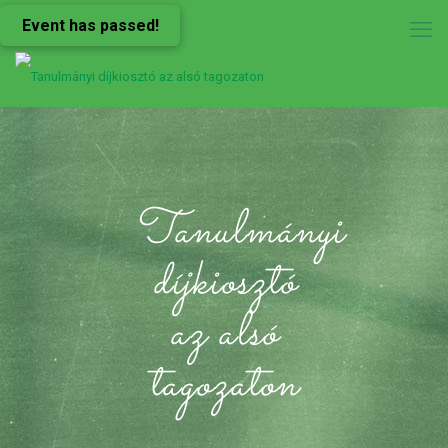
Event has passed!
Tanulmányi
díjkiosztó
az alsó
tagozaton